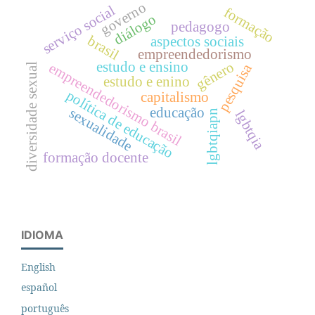
governo
serviço social
formação
diálogo
pedagogo
brasil
aspectos sociais
empreendedorismo
gênero
estudo e ensino
empreendedorismo brasil
pesquisa
diversidade sexual
estudo e enino
política de educação
capitalismo
educação
sexualidade
lgbtqia
lgbtqiapn
formação docente
IDIOMA
English
español
português