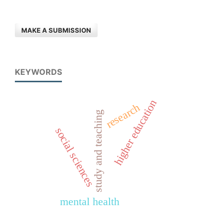
MAKE A SUBMISSION
KEYWORDS
higher education
research
study and teaching
social sciences
mental health