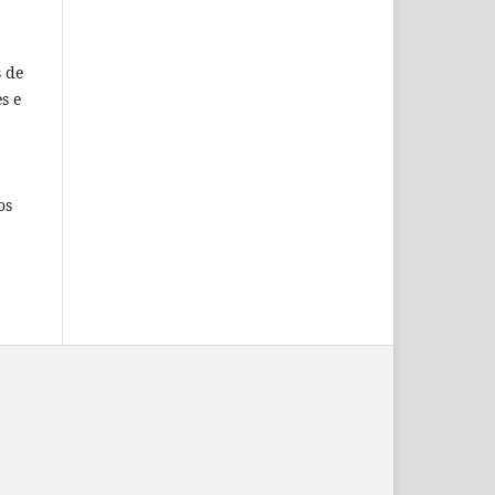
s de
s e
os