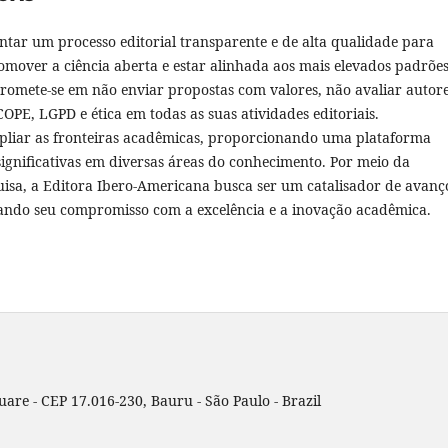
tar um processo editorial transparente e de alta qualidade para
romover a ciência aberta e estar alinhada aos mais elevados padrõe
mpromete-se em não enviar propostas com valores, não avaliar autore
OPE, LGPD e ética em todas as suas atividades editoriais.
pliar as fronteiras acadêmicas, proporcionando uma plataforma
 significativas em diversas áreas do conhecimento. Por meio da
sa, a Editora Ibero-Americana busca ser um catalisador de avanç
rçando seu compromisso com a excelência e a inovação acadêmica.
uare - CEP 17.016-230, Bauru - São Paulo - Brazil