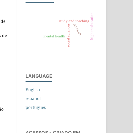
higher education
 de
study and teaching
research
social sciences
,
s de
mental health
LANGUAGE
English
español
português
ão
ACESSOS - CRIADO EM