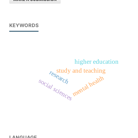
KEYWORDS
higher education
study and teaching
research
mental health
social sciences
LANGUAGE